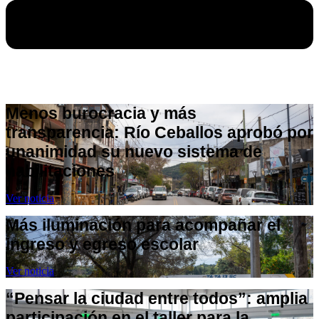
Menos burocracia y más
transparencia: Río Ceballos aprobó por
unanimidad su nuevo sistema de
habilitaciones
Ver noticia
Más iluminación para acompañar el
ingreso y egreso escolar
Ver noticia
“Pensar la ciudad entre todos”: amplia
participación en el taller para la