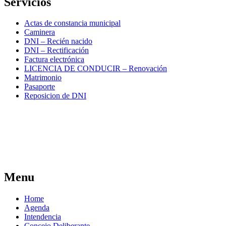
Servicios
Actas de constancia municipal
Caminera
DNI – Recién nacido
DNI – Rectificación
Factura electrónica
LICENCIA DE CONDUCIR – Renovación
Matrimonio
Pasaporte
Reposicion de DNI
Menu
Home
Agenda
Intendencia
Concejo Deliberante